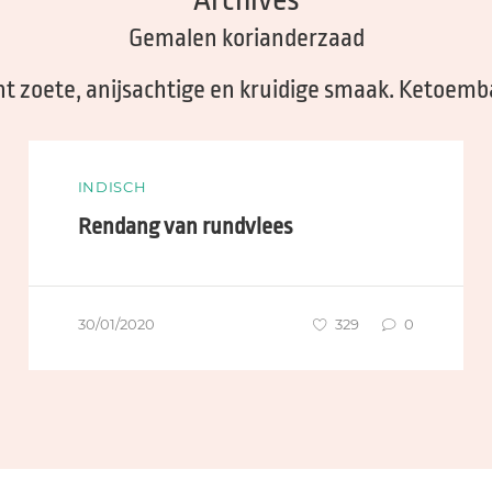
Gemalen korianderzaad
t zoete, anijsachtige en kruidige smaak. Ketoembar
INDISCH
Rendang van rundvlees
30/01/2020
329
0