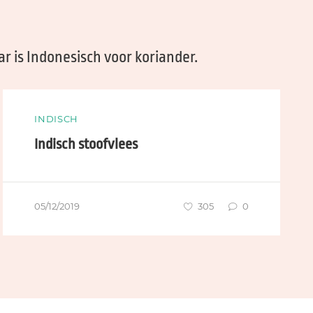
 is Indonesisch voor koriander.
INDISCH
Indisch stoofvlees
05/12/2019
305
0