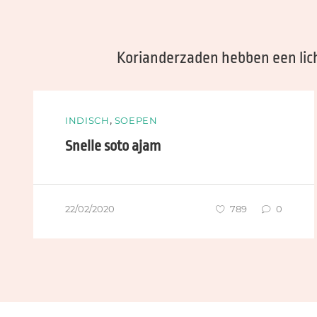
Korianderzaden hebben een lich
,
INDISCH
SOEPEN
Snelle soto ajam
22/02/2020
789
0